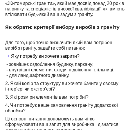
«Житомирські граніти», який має досвід понад 20 років
на ринку та спеціалістів високої кваліфікації, які вміють
втілювати будь-який ваш задум з граніту.
Як обрати: критерії вибору виробів з граніту
Для того, щоб точно визначити який вам потрібен
виріб з граніту, задайте собі питання:
Яку потребу ви хочете закрити?
- зовнішнє оздоблення будинку, паркану;
- внутрішні елементи: сходи, підвіконня, стільниці;
- для ландшафтного дизайну.
2. Який колір та структуру ви хочете бачити у своєму
інтерʼєрі чи екстерʼєрі?
3. Які розміри елементів вам потрібні?
4. Чи потребує ваше замовлення граніту додаткової
обробки?
Ці основні питання допоможуть вам чітко
сформулювати ваш запит для виробника і дізнатися
точну вартість повного замовлення.