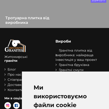
2024-03-11
Тротуарна плитка від
виробника
Вироби
Гранітна плитка від
виробника: найкраща
Житомирські
інвестиція у ваш проект
граніти
Гранітна бруківка
Блог
Гранітні смуги
Про нас
Гранітні сляби
Співпраця
Сходи з граніту
Доставка та оплата
Розпродаж складу
Ми
Контакти
бруківки
використовуємо
Ми в соціальних мережах:
файли cookie