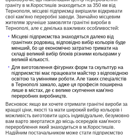
граніту в м.Коростишів знаходиться за 350 км від
Тернополя, місцеві підприємці вирішили відкривати
свої кам'яно переробні заводи. Звичайно місцевим
жителям зручніше замовляти гранітні вироби в
Тернополі, але є декілька важливих особливостей:
Місцеві підприємства знаходяться далеко від
гранітних родовищ, відповідно вибір кольорів буде
менший, бо це економічно затратно тримати на
складі великий вибір блоків різними кольорами у
великій кількості.
Для виготовлення фігурних форм та скульптур на
підприємстві має працювати майстер з відповідною
освітою та уміннями роботи. Але таких спеціалістів
в Тернополі замало, адже ця професія поширена
лише в містах, де є велике скупчення кам'яно
переробних виробництв.
Висновок: якщо ви хочете отримати гранітні вироби за
кращої ціни, якості та мати широкий вибір кольорів і
можливість виготовити щось індивідуальне, безумовно
вам варто звертатися до місць осередків кам'яного
перероблення який знаходиться в м.Коростишів.
Надійним постачальником може стати підприємство