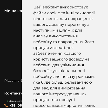
Цей вебсайт використовує
Ми на карті
файли cookie та інші технології
відстеження для покращення
вашого досвіду перегляду з
наступними цілями: для
аналізу використання
вебсайту та покращення його
продуктивності, для
забезпечення кращого
користувацького досвіду на
вебсайті, для увімкнення
базової функціональності
вебсайту, для показу реклами,
Різдвяна 97к, Коростишів, Житомирська
область, 12500
яка буде більш релевантною
для вас, для вимірювання
Контакти
вашого інтересу до наших
продуктів та послуг і
Щоденно з 9:00-19:00
персоналізації маркетингових
+38 (067) 418-20-20