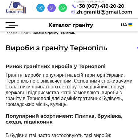
Щоденно з 9:00-19:00
+38 (067) 418-20-20
zh.graniti@gmail.com
Каталог граніту
UA
Головна
Блог
Вироби з граніту Тернопіль
Вироби з граніту Тернопіль
Ринок гранітних виробів у Тернополі
Гранітні вироби популярні на всій території України,
Тернопіль не є виключенням. Основними споживачами
є власники приватного сектору, комерційних споруд,
державні підприємства котрі замовляють вироби з
граніту в Тернополі для адміністративних будівель,
громадських місць, вулиць.
Популярний асортимент: Плитка, бруківка,
сходи, підвіконня
В будівництві часто застосовують такі вироби: