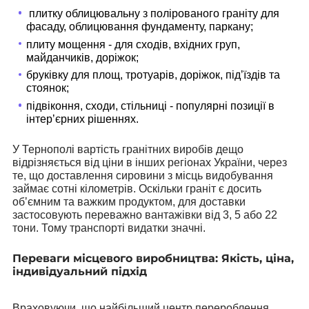
плитку облицювальну з полірованого граніту для
фасаду, облицювання фундаменту, паркану;
плиту мощення - для сходів, вхідних груп,
майданчиків, доріжок;
бруківку для площ, тротуарів, доріжок, підʼїздів та
стоянок;
підвіконня, сходи, стільниці - популярні позиції в
інтерʼєрних рішеннях.
У Тернополі вартість гранітних виробів дещо
відрізняється від ціни в інших регіонах України, через
те, що доставлення сировини з місць видобування
займає сотні кілометрів. Оскільки граніт є досить
обʼємним та важким продуктом, для доставки
застосовують переважно вантажівки від 3, 5 або 22
тони. Тому транспорті видатки значні.
Переваги місцевого виробництва: Якість, ціна,
індивідуальний підхід
Враховуючи, що найбільший центр перероблення