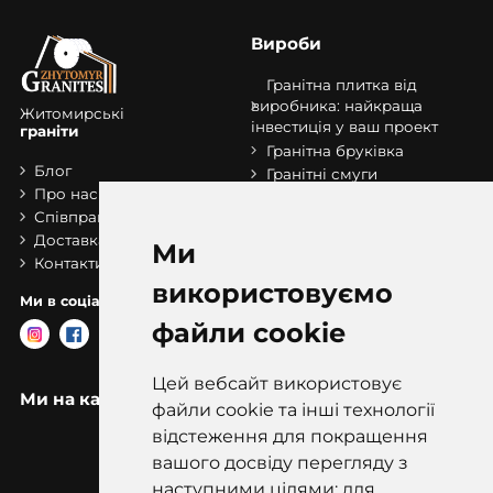
Вироби
Гранітна плитка від
виробника: найкраща
Житомирські
інвестиція у ваш проект
граніти
Гранітна бруківка
Блог
Гранітні смуги
Про нас
Гранітні сляби
Співпраця
Сходи з граніту
Доставка та оплата
Розпродаж складу
Ми
Контакти
бруківки
використовуємо
Ми в соціальних мережах:
файли cookie
Цей вебсайт використовує
Ми на карті
файли cookie та інші технології
відстеження для покращення
вашого досвіду перегляду з
наступними цілями: для