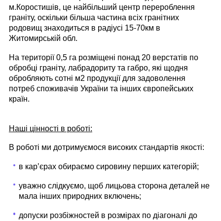
м.Коростишів, це найбільший центр перероблення
граніту, оскільки більша частина всіх гранітних
родовищ знаходиться в радіусі 15-70км в
Житомирській обл.
На території 0,5 га розміщені понад 20 верстатів по
обробці граніту, лабрадориту та габро, які щодня
обробляють сотні м2 продукції для задоволення
потреб споживачів України та інших європейських
країн.
Наші цінності в роботі:
В роботі ми дотримуємося високих стандартів якості:
в карʼєрах обираємо сировину перших категорій;
уважно слідкуємо, щоб лицьова сторона деталей не
мала інших природних включень;
допуски розбіжностей в розмірах по діагоналі до