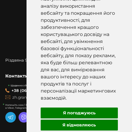
аналізу використання
вебсайту та покращення його
продуктивності, для
забезпечення кращого
користувацького досвіду на
вебсайті, для увімкнення
базової функціональності
вебсайту, для показу реклами,
Різдвяна 97к, Коростишів, Житомирська
область, 12500
яка буде більш релевантною
для вас, для вимірювання
Контакти
вашого інтересу до наших
продуктів та послуг і
Щоденно з 9:00-19:00
персоналізації маркетингових
+38 (067) 418-20-20
zh.graniti@gmail.com
взаємодій.
Напишіть нам / Задайте питання
в Viber, Telegram, WhatsApp
Я погоджуюсь
Я відмовляюсь