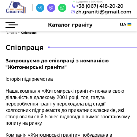
Щоденно з 9:00-19:00
+38 (067) 418-20-20
zh.graniti@gmail.com
Каталог граніту
UA
Головна
Співпраця
Співпраця
Запрошуємо до співпраці з компанією
"Житомирські граніти"
Історія підприємства
Наша компанія «Житомирські граніти» почала свою
діяльність в далекому 2001 році, тоді галузь
перероблення граніту переходила від стадії
колгоспних підприємств до приватних власників, які
створювали свій бізнес відповідно вимог зростаючому
попиту на ринку.
Компанія «Житомирські граніти» побудована в