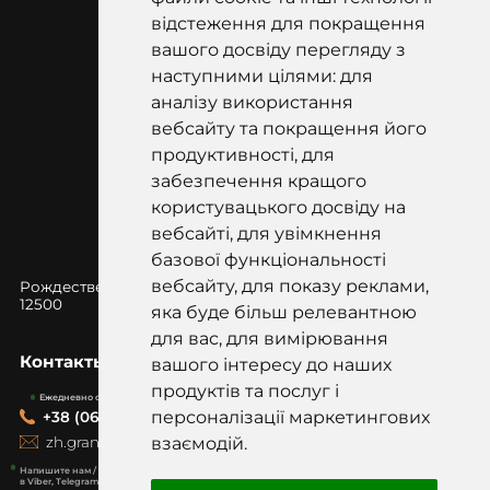
відстеження для покращення
вашого досвіду перегляду з
наступними цілями: для
аналізу використання
вебсайту та покращення його
продуктивності, для
забезпечення кращого
користувацького досвіду на
вебсайті, для увімкнення
базової функціональності
вебсайту, для показу реклами,
Рождественская 97к, Коростышев, Житомирская
область,
12500
яка буде більш релевантною
для вас, для вимірювання
Контакты
вашого інтересу до наших
продуктів та послуг і
Ежедневно с 9:00-19:00
персоналізації маркетингових
+38 (067) 418-20-20
zh.graniti@gmail.com
взаємодій.
Напишите нам / Задайте вопрос
в Viber, Telegram, WhatsApp