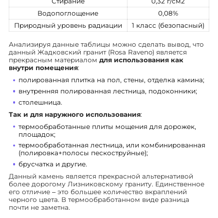
Стирание
0,32 г/см2
Водопоглощение
0,08%
Природный уровень радиации
1 класс (безопасный)
Анализируя данные таблицы можно сделать вывод, что
данный Жадковский гранит (Rosa Raveno) является
прекрасным материалом
для использования как
внутри помещения
:
полированная плитка на пол, стены, отделка камина;
внутренняя полированная лестница, подоконники;
столешница.
Так и для наружного использования
:
термообработанные плиты мощения для дорожек,
площадок;
термообработанная лестница, или комбинированная
(полировка+полосы пескоструйные);
брусчатка и другие.
Данный камень является прекрасной альтернативой
более дорогому Лизниковскому граниту. Единственное
его отличие – это большее количество вкраплений
черного цвета. В термообработанном виде разница
почти не заметна.