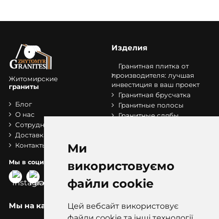
Изделия
Гранитная плитка от
производителя: лучшая
Житомирские
инвестиция в ваш проект
граниты
Гранитная брусчатка
Блог
Гранитные полосы
О нас
Гранитные слябы
Сотрудничество
Ступени из гранита
Доставка и оплата
Распродажа склада
Ми
Контакты
брусчатки
Мы в социальных сетях:
використовуємо
файли cookie
Мы на карте
Цей вебсайт використовує
файли cookie та інші технології