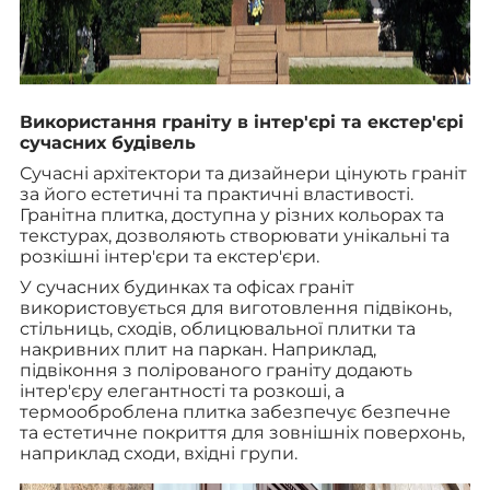
Використання граніту в інтер'єрі та екстер'єрі
сучасних будівель
Сучасні архітектори та дизайнери цінують граніт
за його естетичні та практичні властивості.
Гранітна плитка, доступна у різних кольорах та
текстурах, дозволяють створювати унікальні та
розкішні інтер'єри та екстер'єри.
У сучасних будинках та офісах граніт
використовується для виготовлення підвіконь,
стільниць, сходів, облицювальної плитки та
накривних плит на паркан. Наприклад,
підвіконня з полірованого граніту додають
інтер'єру елегантності та розкоші, а
термооброблена плитка забезпечує безпечне
та естетичне покриття для зовнішніх поверхонь,
наприклад сходи, вхідні групи.