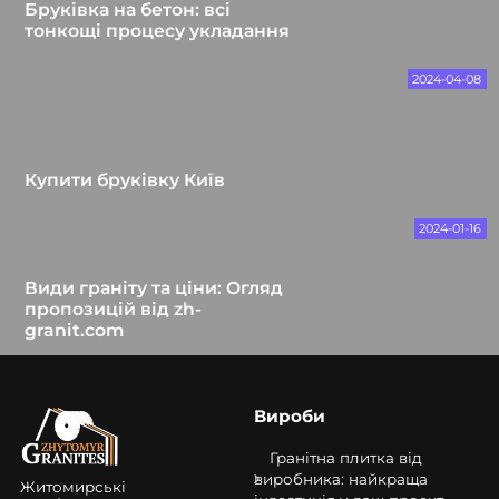
Бруківка на бетон: всі
тонкощі процесу укладання
2024-04-08
Купити бруківку Київ
2024-01-16
Види граніту та ціни: Огляд
пропозицій від zh-
granit.com
Вироби
Гранітна плитка від
виробника: найкраща
Житомирські