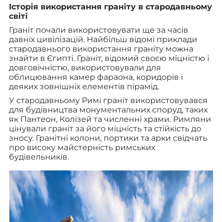
Історія використання граніту в стародавньому
світі
Граніт почали використовувати ще за часів
давніх цивілізацій. Найбільш відомі приклади
стародавнього використання граніту можна
знайти в Єгипті. Граніт, відомий своєю міцністю і
довговічністю, використовували для
облицювання камер фараона, коридорів і
деяких зовнішніх елементів пірамід.
У стародавньому Римі граніт використовувався
для будівництва монументальних споруд, таких
як Пантеон, Колізей та численні храми. Римляни
цінували граніт за його міцність та стійкість до
зносу. Гранітні колони, портики та арки свідчать
про високу майстерність римських
будівельників.