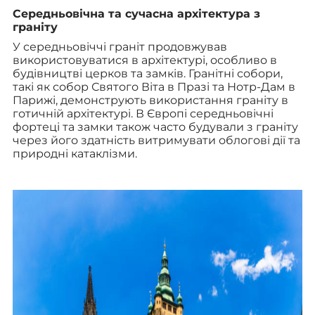
Середньовічна та сучасна архітектура з
граніту
У середньовіччі граніт продовжував
використовуватися в архітектурі, особливо в
будівництві церков та замків. Гранітні собори,
такі як собор Святого Віта в Празі та Нотр-Дам в
Парижі, демонструють використання граніту в
готичній архітектурі. В Європі середньовічні
фортеці та замки також часто будували з граніту
через його здатність витримувати облогові дії та
природні катаклізми.