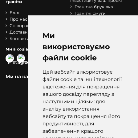
інвестиція у ваш проект
граніти
Гранітна бруківка
Блог
Гранітні смуги
Про нас
Гранітні сляби
Співпраця
Сходи з граніту
Доставка та оплата
Розпродаж складу
Ми
Контакти
бруківки
використовуємо
Ми в соціальних мережах:
файли cookie
Цей вебсайт використовує
Ми на карті
файли cookie та інші технології
відстеження для покращення
вашого досвіду перегляду з
наступними цілями: для
аналізу використання
вебсайту та покращення його
продуктивності, для
забезпечення кращого