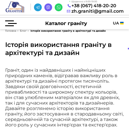
Щоденно з 9:00-19:00
+38 (067) 418-20-20
zh.graniti@gmail.com
Каталог граніту
UA
Головна
Блог
Історія використання граніту в архітектурі та дизайн
Історія використання граніту в
архітектурі та дизайн
Граніт, один із найдавніших і найміцніших
природних каменів, відігравав важливу роль в
архітектурі та дизайні протягом тисячоліть.
Завдяки своїй довговічності, естетичній
привабливості та широкому спектру кольорів,
він став улюбленим матеріалом як для древніх,
так і для сучасних архітекторів та дизайнерів.
Давайте розглянемо історію використання
граніту, його застосування в стародавньому світі,
середньовічній та сучасній архітектурі, а також
його роль у сучасних інтер'єрах та екстер'єрах.