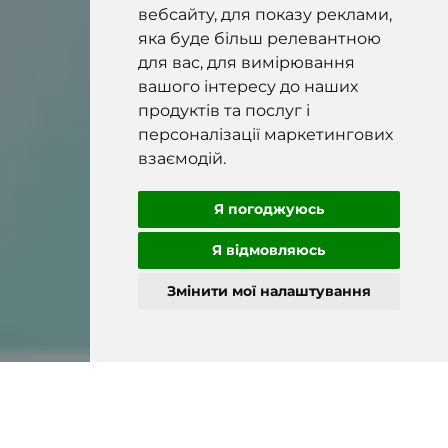
вебсайту, для показу реклами,
яка буде більш релевантною
для вас, для вимірювання
вашого інтересу до наших
продуктів та послуг і
персоналізації маркетингових
взаємодій.
Я погоджуюсь
Я відмовляюсь
Змінити мої налаштування
2001 рік заснування
200 країн з можливістю
виробництва
експорту
Понад 20 видів
Працюємо з фіз. та юр.